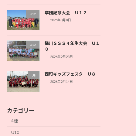
卒団記念大会 Ｕ１２
U12
2026年3月8日
桶川ＳＳＳ４年生大会 Ｕ１
U10
０
2026年2月23日
西町キッズフェスタ Ｕ８
U8
2026年2月14日
カテゴリー
4種
U10