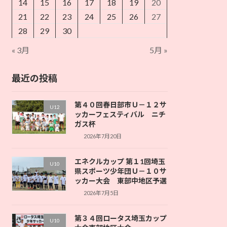
14
15
16
17
18
19
20
21
22
23
24
25
26
27
28
29
30
« 3月
5月 »
最近の投稿
第４０回春日部市Ｕ－１２サ
U12
ッカーフェスティバル ニチ
ガス杯
2026年7月20日
エネクルカップ 第１1回埼玉
U10
県スポーツ少年団Ｕ－１０サ
ッカー大会 東部中地区予選
2026年7月5日
第３４回ロータス埼玉カップ
U10