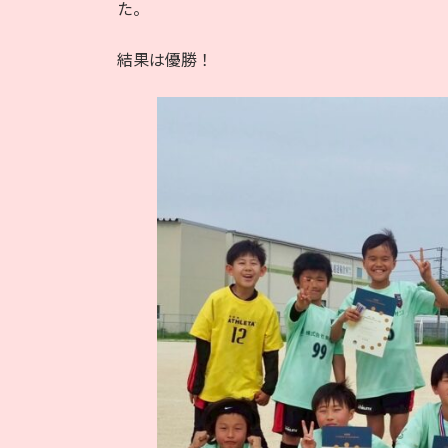
日
た。
時
:
結果は優勝！