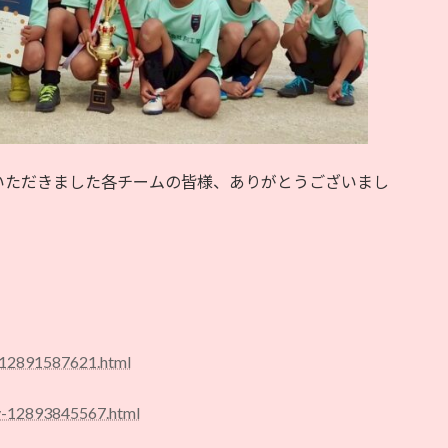
いただきました各チームの皆様、ありがとうございまし
y-12891587621.html
ry-12893845567.html