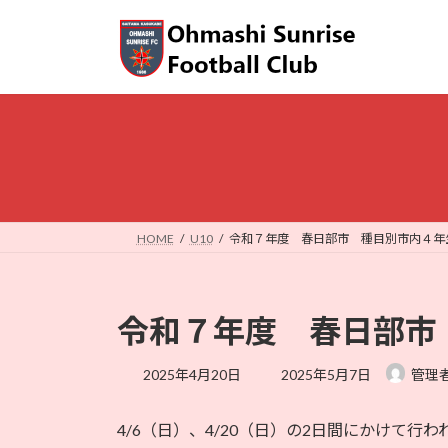
コ
ナ
ン
ビ
テ
ゲ
ン
ー
ツ
シ
へ
ョ
ス
ン
キ
に
ッ
移
プ
動
HOME
U10
令和７年度 春日部市 種目別市内４年
令和７年度 春日部市
最
2025年4月20日
2025年5月7日
管理
終
更
4/6（日）、4/20（日）の2日間にかけて行
新