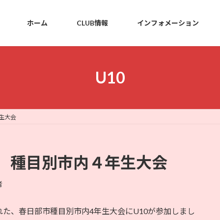
ホーム
CLUB情報
インフォメーション
U10
生大会
 種目別市内４年生大会
者
われた、春日部市種目別市内4年生大会にU10が参加しまし