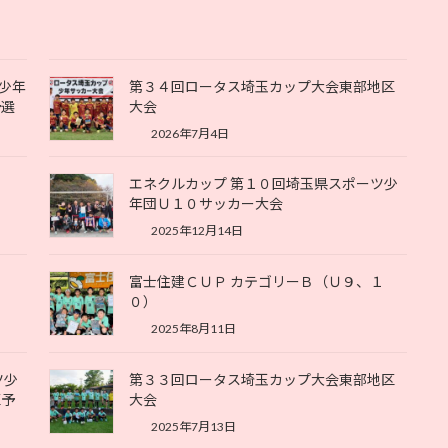
少年
第３４回ロータス埼玉カップ大会東部地区
予選
大会
2026年7月4日
エネクルカップ 第１０回埼玉県スポーツ少
年団Ｕ１０サッカー大会
2025年12月14日
富士住建ＣＵＰ カテゴリーＢ（Ｕ９、１
０）
2025年8月11日
ツ少
第３３回ロータス埼玉カップ大会東部地区
区予
大会
2025年7月13日