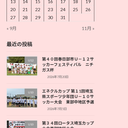
13
14
15
16
17
18
19
20
21
22
23
24
25
26
27
28
29
30
31
« 9月
11月 »
最近の投稿
第４０回春日部市Ｕ－１２サ
U12
ッカーフェスティバル ニチ
ガス杯
2026年7月20日
エネクルカップ 第１1回埼玉
U10
県スポーツ少年団Ｕ－１０サ
ッカー大会 東部中地区予選
2026年7月5日
第３４回ロータス埼玉カップ
U10