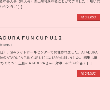
る中央大会（県大会）の出場権を得ることができました！ 熱い応
りがとうご […]
続きを読む
ＡＤＵＲＡ ＦＵＮ ＣＵＰ Ｕ１２
5年10月5日
5（日）、SFAフットボールセンターで開催されました、ATADURA
のATADURA FUN CUP U12にU12が参加しました。 結果は優
おめでとう！ 主催のATADURAさん、対戦いただいた各チ […]
続きを読む