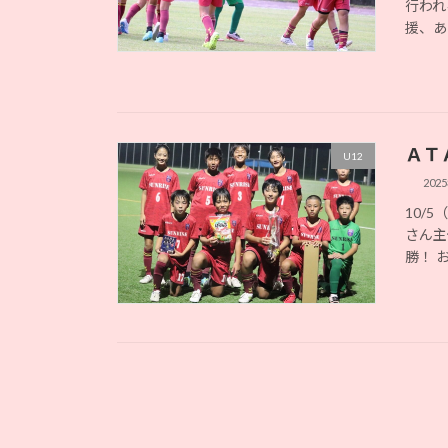
行われ
援、あ
ＡＴ
U12
202
10/
さん主催
勝！ 