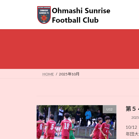
コ
ナ
ン
ビ
テ
ゲ
ン
ー
ツ
シ
へ
ョ
ス
ン
キ
に
ッ
移
プ
動
HOME
2025年10月
第５
U12
202
10/
年団大