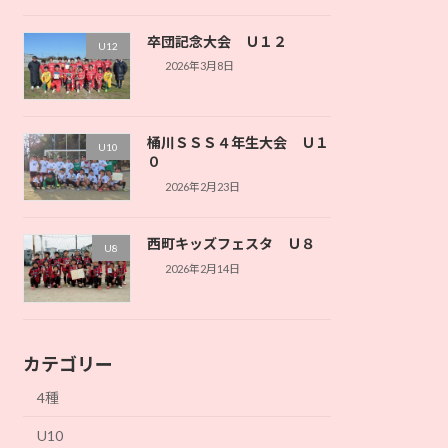
卒団記念大会 Ｕ１２
U12
2026年3月8日
桶川ＳＳＳ４年生大会 Ｕ１
U10
０
2026年2月23日
西町キッズフェスタ Ｕ８
U8
2026年2月14日
カテゴリー
4種
U10