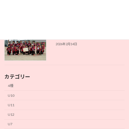
桶川ＳＳＳ４年生大会 Ｕ１０
U10
2026年2月23日
西町キッズフェスタ Ｕ８
U8
2026年2月14日
カテゴリー
4種
U10
U11
U12
U7