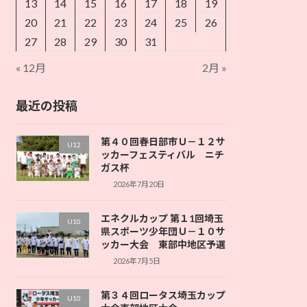
13
14
15
16
17
18
19
20
21
22
23
24
25
26
27
28
29
30
31
« 12月
2月 »
最近の投稿
第４０回春日部市Ｕ－１２サ
U12
ッカーフェスティバル ニチ
ガス杯
2026年7月20日
エネクルカップ 第１1回埼玉
U10
県スポーツ少年団Ｕ－１０サ
ッカー大会 東部中地区予選
2026年7月5日
第３４回ロータス埼玉カップ
U10