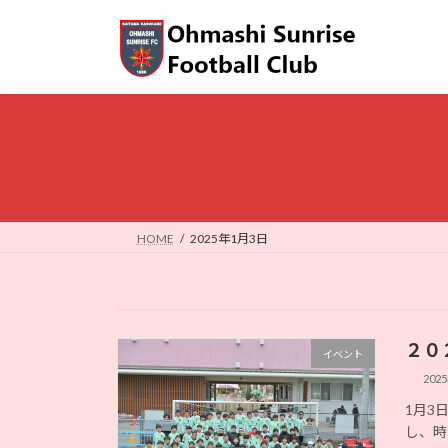
コ
ナ
ン
ビ
テ
ゲ
ン
ー
ツ
シ
へ
ョ
ス
ン
キ
に
ッ
移
プ
動
HOME
2025年1月3日
２０
イベント
202
1月3
し、時