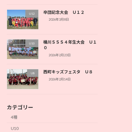
卒団記念大会 Ｕ１２
U12
2026年3月8日
桶川ＳＳＳ４年生大会 Ｕ１
U10
０
2026年2月23日
西町キッズフェスタ Ｕ８
U8
2026年2月14日
カテゴリー
4種
U10