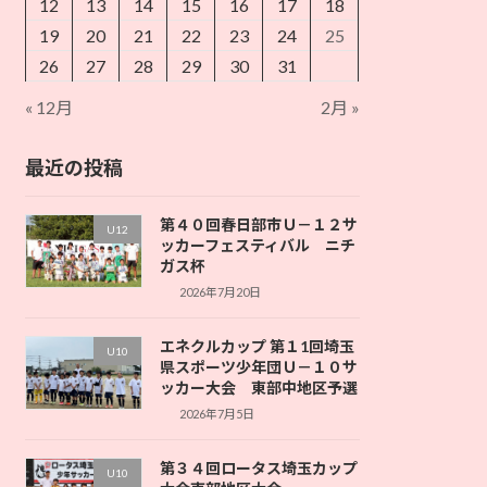
12
13
14
15
16
17
18
19
20
21
22
23
24
25
26
27
28
29
30
31
« 12月
2月 »
最近の投稿
第４０回春日部市Ｕ－１２サ
U12
ッカーフェスティバル ニチ
ガス杯
2026年7月20日
エネクルカップ 第１1回埼玉
U10
県スポーツ少年団Ｕ－１０サ
ッカー大会 東部中地区予選
2026年7月5日
第３４回ロータス埼玉カップ
U10