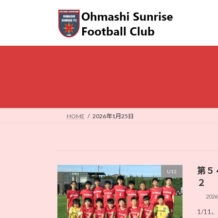
コ
ナ
ン
ビ
テ
ゲ
ン
ー
ツ
シ
へ
ョ
ス
ン
キ
に
ッ
移
プ
動
HOME
2026年1月25日
第５
U12
２
202
1/1