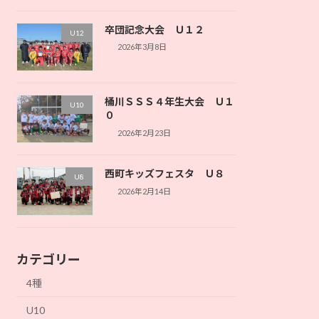
卒団記念大会 Ｕ１２
U12
2026年3月8日
桶川ＳＳＳ４年生大会 Ｕ１
U10
０
2026年2月23日
西町キッズフェスタ Ｕ８
U8
2026年2月14日
カテゴリー
4種
U10